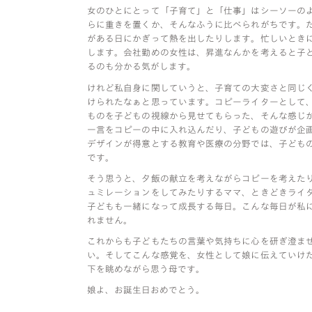
女のひとにとって「子育て」と「仕事」はシーソーの
らに重きを置くか、そんなふうに比べられがちです。
がある日にかぎって熱を出したりします。忙しいとき
します。会社勤めの女性は、昇進なんかを考えると子
るのも分かる気がします。
けれど私自身に関していうと、子育ての大変さと同じ
けられたなぁと思っています。コピーライターとして
ものを子どもの視線から見せてもらった、そんな感じ
一言をコピーの中に入れ込んだり、子どもの遊びが企
デザインが得意とする教育や医療の分野では、子ども
です。
そう思うと、夕飯の献立を考えながらコピーを考えた
ュミレーションをしてみたりするママ、ときどきライ
子どもも一緒になって成長する毎日。こんな毎日が私
れません。
これからも子どもたちの言葉や気持ちに心を研ぎ澄ま
い。そしてこんな感覚を、女性として娘に伝えていけ
下を眺めながら思う母です。
娘よ、お誕生日おめでとう。