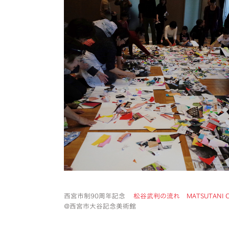
西宮市制90周年記念
松谷武判の流れ MATSUTANI C
@西宮市大谷記念美術館