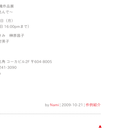
織作品展
込んで〜
26日（月）
日 16:00pmまで）
さみ 榊原昌子
村英子
コーカビル2F 〒604-8005
-241-3090
m
by
Nami
| 2009-10-21 |
作例紹介