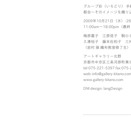
グループ彩（いろどり） 手
都会〜そのイメージを織り
2009年10月21日（水）-
11:00am〜18:00pm（最終
梅原嘉子 江原信子 駒ひ
久湊裕子 藤本佐和子 三
（岩村 操 織布教室修了生）
アートギャラリー北野
京都市中京区三条河原町東北角 
tel 075-221-5397 fax 075
web-info@gallery-kitano.co
www.gallery-kitano.com
DM design: langDesign