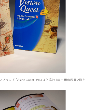
ンド｢Vision Quest｣のロゴと高校1年生用教科書2冊を