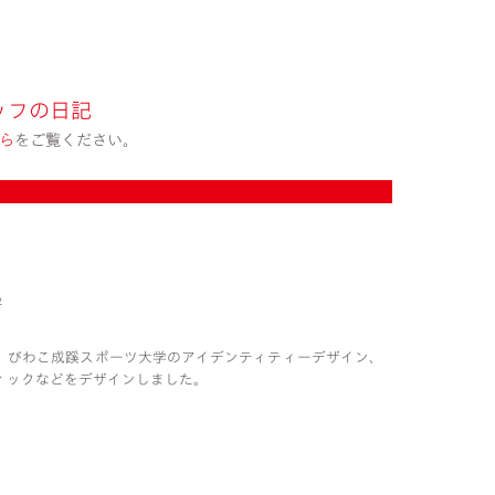
ッフの日記
ら
をご覧ください。
学
、びわこ成蹊スポーツ大学のアイデンティティーデザイン、
ィックなどをデザインしました。