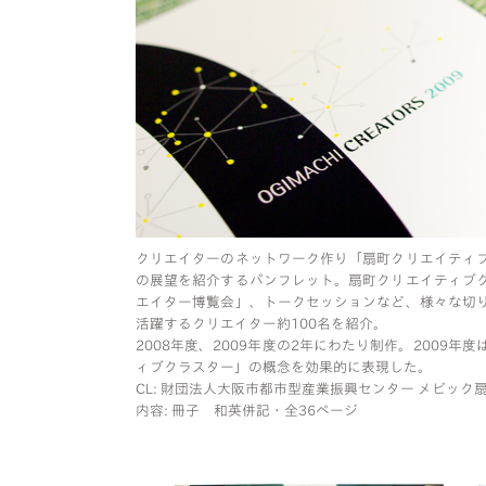
クリエイターのネットワーク作り「扇町クリエイティ
の展望を紹介するパンフレット。扇町クリエイティブ
エイター博覧会」、トークセッションなど、様々な切
活躍するクリエイター約100名を紹介。
2008年度、2009年度の2年にわたり制作。2009
ィブクラスター」の概念を効果的に表現した。
CL: 財団法人大阪市都市型産業振興センター メビック
内容: 冊子 和英併記・全36ページ