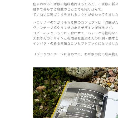
住まわれるご家族の趣味嗜好はもちろん、ご家族の将
離れて暮らすご親戚のことまでを織り込んで、
ていねいに家づくりをされるようすが伝わってきまし
ハコリノベの手がけられる家のコンセプトは「時間が
ヴィンテージ感やラフ感のあるデザインが特徴です。
コピーのタッチもそれに合わせて、ちょっと男性的な
大友さんのデザインと有限会社山添さんの印刷・製本
インパクトのある素敵なコンセプトブックになりまし
（ブックのイメージに合わせて、わが家の庭で成果物