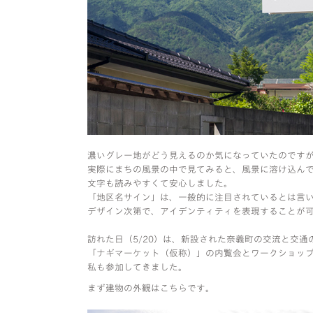
濃いグレー地がどう見えるのか気になっていたのです
実際にまちの風景の中で見てみると、風景に溶け込ん
文字も読みやすくて安心しました。
「地区名サイン」は、一般的に注目されているとは言
デザイン次第で、アイデンティティを表現することが
訪れた日（5/20）は、新設された奈義町の交流と交通
「ナギマーケット（仮称）」の内覧会とワークショッ
私も参加してきました。
まず建物の外観はこちらです。