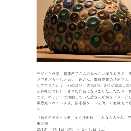
モザイク作家、碧亜希子さんの丸っこい作品を見て、
がでるだろうなと思い、碧さん、造形作家の猪原さん
してできた照明「雨の灯り」の第2号、3号が完成しま
が絶妙にブレンドされた作品になりました。ただ今、
では、ギリシャで活動していた碧さんが海をイメージ
示販売されています。自家製タイルを使った有機的で
い。
「碧亜希子タイルモザイク造形展 —みなものたみ、
◉会期
2018年11月1日（木）〜12月15日（土）