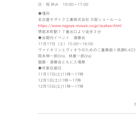
日・祝 休み 10:00〜17:00
◉場所
名古屋モザイク工業株式会社 大阪ショールーム
https://www.nagoya-mosaic.co.jp/osakasr.html
堺筋本町駅１７番出口より徒歩３分
◉会期内イベント 演奏会
11月17日（土）15:00〜16:00
ヴァイオリンとヴィオラのための二重奏曲ト長調K.42
岡本伸一郎(Vn)、林康一郎(Va)
個展・演奏会ともに入場無
◉作家在廊日
11月17日(土)11時〜17時
12月1日(土)11時〜17時
12月15日(土)11時〜17時