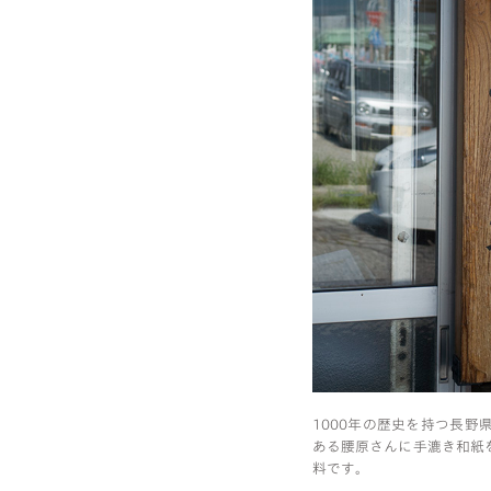
1000年の歴史を持つ長
ある腰原さんに手漉き和紙
料です。