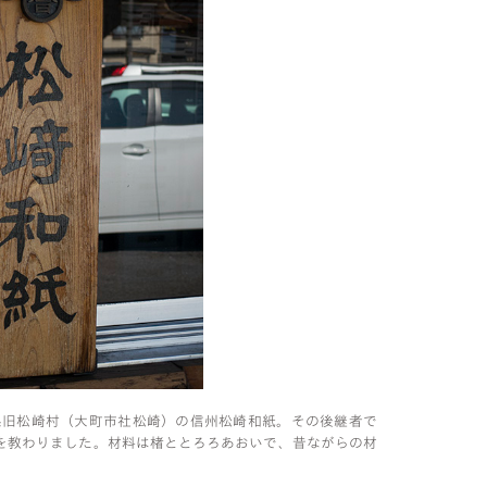
野県旧松崎村（大町市社松崎）の信州松崎和紙。その後継者で
を教わりました。材料は楮ととろろあおいで、昔ながらの材