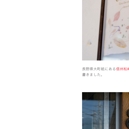
長野県大町紙にある
信州松
書きました。