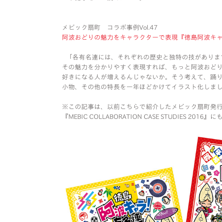
メビック扇町 コラボ事例Vol.47
阿波おどりの魅力をキャラクターで表現『徳島阿波キャ
「各有名連には、それぞれの歴史と独特の技がありま
その魅力を分かりやすく表現すれば、もっと阿波おど
好きになる人が増えるんじゃないか。そう考えて、踊
小物、その他の特長を一年ほどかけてイラスト化しま
※この記事は、以前こちらで紹介したメビック扇町発
『MEBIC COLLABORATION CASE STUDIES 20