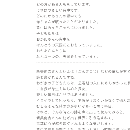
どのおかあさんももっています。
それはやさしい背中です。
どのおかあさんの背中でも
赤ちゃんが眠ったことがありました。
背中はあっちこっちにゆれました。
子どもたちは
おかあさんの背中を
ほんとうの天国だとおもっていました。
おかあさんたちは
みんな一つの、天国をもっています。
-----------------------------------------------
新美南吉さんといえば「ごんぎつね」などの童話が有
詩も書かれるんですね。
わが家の子どもたちは、思春期の入口にさしかかった
て自我が芽生えはじめた長女。
楽しい毎日ばかりではありません。
イライラして叱ったり、関係がうまくいかなくて悩ん
むしろそんな時の方が多いかも…と思う毎日。
けれど、そんな時この詩を声に出して読んでみると、
新美南吉さんの紡ぎ出す世界に引き込まれて、
言葉に心が解きほぐされるような気がします。
背中で寝息が聞こえた、あのいとおしい時間が思い出