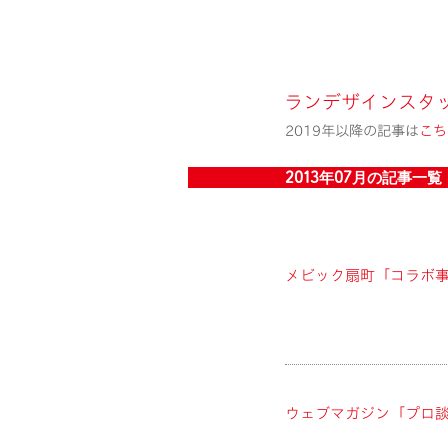
ランデザインスタ
2019年以降の記事は
こち
2013年07月の記事一覧
メビック扇町「コラボ
ウェブマガジン「プロ