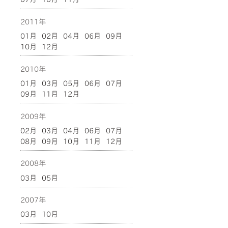
2011年
01月
02月
04月
06月
09月
10月
12月
2010年
01月
03月
05月
06月
07月
09月
11月
12月
2009年
02月
03月
04月
06月
07月
08月
09月
10月
11月
12月
2008年
03月
05月
2007年
03月
10月