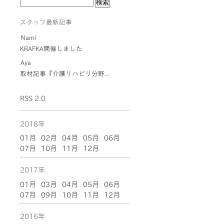
スタッフ最新記事
Nami
KRAFKA開催しました
Aya
取材記事『介護リハビリ分野...
RSS 2.0
2018年
01月
02月
04月
05月
06月
07月
10月
11月
12月
2017年
01月
03月
04月
05月
06月
07月
09月
10月
11月
12月
2016年