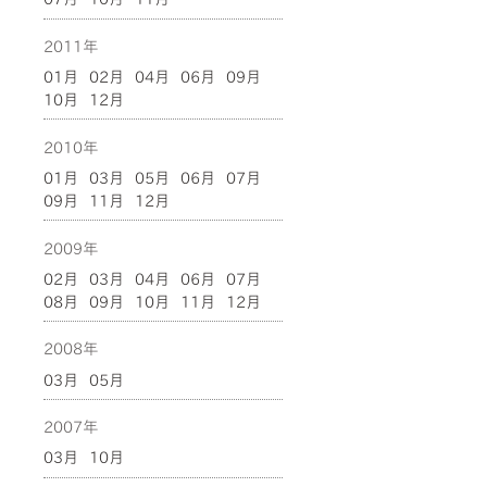
2011年
01月
02月
04月
06月
09月
10月
12月
2010年
01月
03月
05月
06月
07月
09月
11月
12月
2009年
02月
03月
04月
06月
07月
08月
09月
10月
11月
12月
2008年
03月
05月
2007年
03月
10月