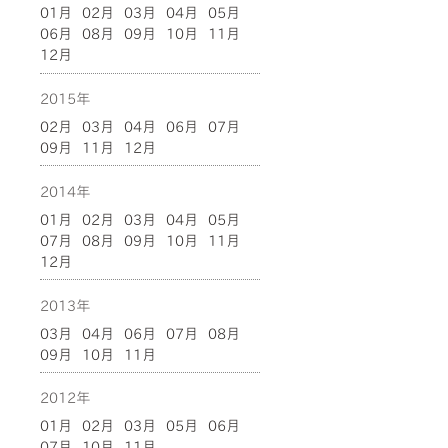
01月
02月
03月
04月
05月
06月
08月
09月
10月
11月
12月
2015年
02月
03月
04月
06月
07月
09月
11月
12月
2014年
01月
02月
03月
04月
05月
07月
08月
09月
10月
11月
12月
2013年
03月
04月
06月
07月
08月
09月
10月
11月
2012年
01月
02月
03月
05月
06月
07月
10月
11月