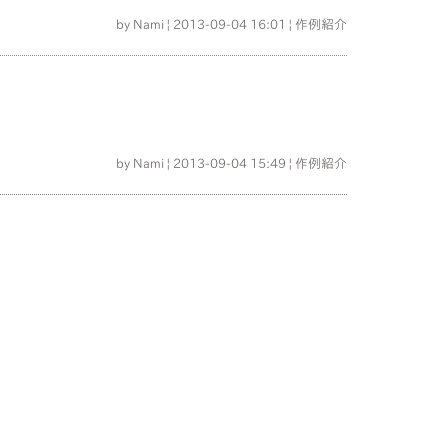
by Nami | 2013-09-04 16:01 | 作例紹介
by Nami | 2013-09-04 15:49 | 作例紹介