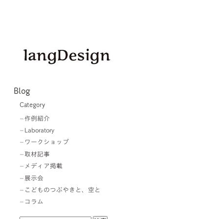
Blog
Category
作例紹介
Laboratory
ワークショップ
取材記事
メディア掲載
展示会
こどものつぶやきと、空と
コラム