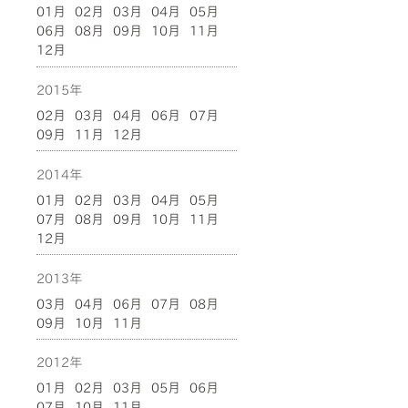
01月
02月
03月
04月
05月
06月
08月
09月
10月
11月
12月
2015年
02月
03月
04月
06月
07月
09月
11月
12月
2014年
01月
02月
03月
04月
05月
07月
08月
09月
10月
11月
12月
2013年
03月
04月
06月
07月
08月
09月
10月
11月
2012年
01月
02月
03月
05月
06月
07月
10月
11月