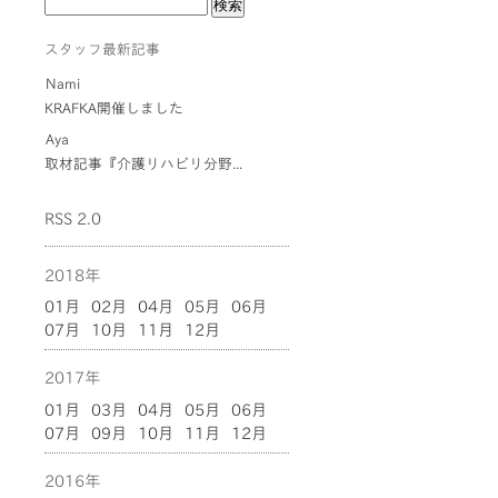
スタッフ最新記事
Nami
KRAFKA開催しました
Aya
取材記事『介護リハビリ分野...
RSS 2.0
2018年
01月
02月
04月
05月
06月
07月
10月
11月
12月
2017年
01月
03月
04月
05月
06月
07月
09月
10月
11月
12月
2016年