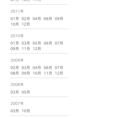
2011年
01月
02月
04月
06月
09月
10月
12月
2010年
01月
03月
05月
06月
07月
09月
11月
12月
2009年
02月
03月
04月
06月
07月
08月
09月
10月
11月
12月
2008年
03月
05月
2007年
03月
10月