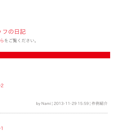
ッフの日記
ら
をご覧ください。
2
by Nami | 2013-11-29 15:59 | 作例紹介
1