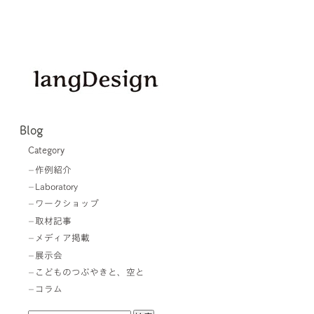
Blog
Category
作例紹介
Laboratory
ワークショップ
取材記事
メディア掲載
展示会
こどものつぶやきと、空と
コラム