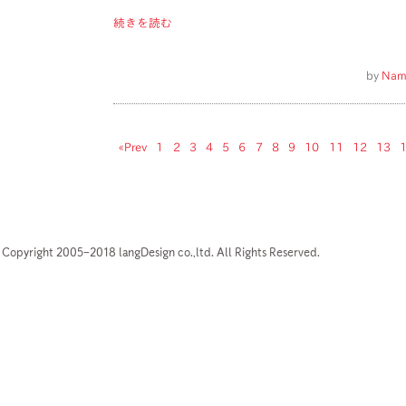
続きを読む
by
Nam
«Prev
1
2
3
4
5
6
7
8
9
10
11
12
13
Copyright 2005–2018 langDesign co.,ltd. All Rights Reserved.