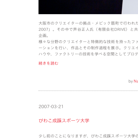
大阪市のクリエイターの拠点・メビック扇町で行われ
2007」。その中で芦谷正人氏（有限会社DRIVE）
企画。
様々な分野のクリエイターと特徴的な技術を持ったフ
ーションを行い、作品とその制作過程を展示。クリエ
ハウや、ファクトリーの技術を学べる空間としてプロ
続きを読む
by
N
2007-03-21
びわこ成蹊スポーツ大学
少し前のことになりますが、びわこ成蹊スポーツ大学