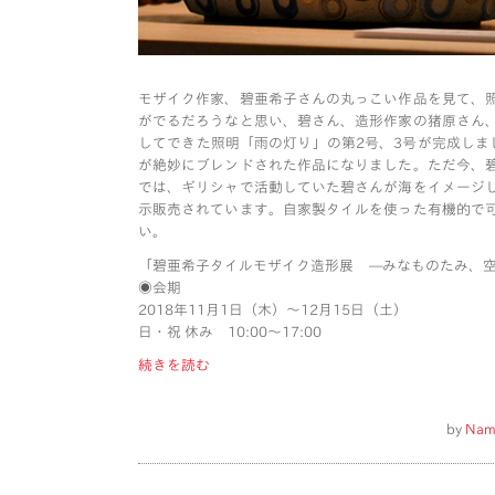
モザイク作家、碧亜希子さんの丸っこい作品を見て、
がでるだろうなと思い、碧さん、造形作家の猪原さん
してできた照明「雨の灯り」の第2号、3号が完成しま
が絶妙にブレンドされた作品になりました。ただ今、
では、ギリシャで活動していた碧さんが海をイメージ
示販売されています。自家製タイルを使った有機的で
い。
「碧亜希子タイルモザイク造形展 —みなものたみ、
◉会期
2018年11月1日（木）〜12月15日（土）
日・祝 休み 10:00〜17:00
続きを読む
by
Nam