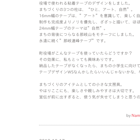
役場で使われる粘着テープのデザインをしました。
まちづくりの3つの柱は、“ひと、アート、自然”。
16mm幅のテープは、”アート”を意識して、楽しく
制作も完成度よりノリを優先し、ざざっと描いて、ほ
24mm幅テープのテーマは”自然”。
まちの背後につらなる那岐山をモチーフにしました。
永遠に続く”那岐連峰テープ”です。
町役場がこんなテープを使っていたらどうですか？
その効果に、私もとっても興味ありです。
納品したテープがなくなったら、まちの小学生に向け
テープデザインWSなんかしたらいいんじゃないかな、
まちづくりのアイテムとしての小さな文房具。
やはりここにも、楽しさや親しみやすさは大切です。
宣伝が前に出すぎると、使う気が失せてしまうと思う
by
Nam