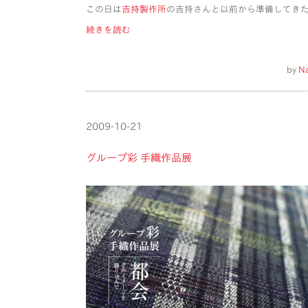
この日は
吉持製作所
の吉持さんと以前から準備してき
続きを読む
by
N
2009-10-21
グループ彩 手織作品展