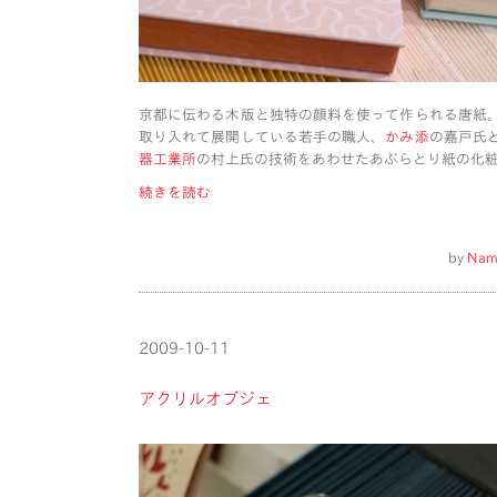
京都に伝わる木版と独特の顔料を使って作られる唐紙
取り入れて展開している若手の職人、
かみ添
の嘉戸氏
器工業所
の村上氏の技術をあわせたあぶらとり紙の化
続きを読む
by
Nam
2009-10-11
アクリルオブジェ