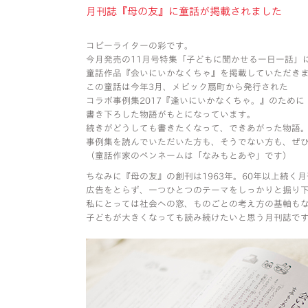
月刊誌『母の友』に童話が掲載されました
コピーライターの彩です。
今月発売の11月号特集「子どもに聞かせる一日一話」
童話作品『会いにいかなくちゃ』を掲載していただき
この童話は今年3月、メビック扇町から発行された
コラボ事例集2017『逢いにいかなくちゃ。』のために
書き下ろした物語がもとになっています。
続きがどうしても書きたくなって、できあがった物語
事例集を読んでいただいた方も、そうでない方も、ぜ
（童話作家のペンネームは「なみもとあや」です）
ちなみに『母の友』の創刊は1963年。60年以上続く
広告をとらず、一つひとつのテーマをしっかりと掘り
私にとっては社会への窓、ものごとの考え方の基軸も
子どもが大きくなっても読み続けたいと思う月刊誌で