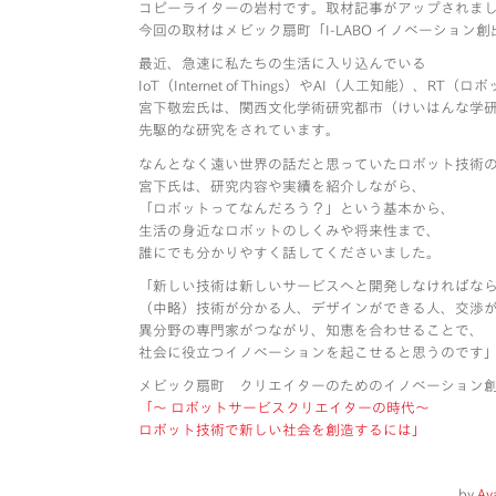
コピーライターの岩村です。取材記事がアップされま
今回の取材はメビック扇町「I-LABO イノベーション
最近、急速に私たちの生活に入り込んでいる
IoT（Internet of Things）やAI（人工知能）、RT（
宮下敬宏氏は、関西文化学術研究都市（けいはんな学
先駆的な研究をされています。
なんとなく遠い世界の話だと思っていたロボット技術
宮下氏は、研究内容や実績を紹介しながら、
「ロボットってなんだろう？」という基本から、
生活の身近なロボットのしくみや将来性まで、
誰にでも分かりやすく話してくださいました。
「新しい技術は新しいサービスへと開発しなければな
（中略）技術が分かる人、デザインができる人、交渉
異分野の専門家がつながり、知恵を合わせることで、
社会に役立つイノベーションを起こせると思うのです
メビック扇町 クリエイターのためのイノベーション創出研究会
「〜 ロボットサービスクリエイターの時代〜
ロボット技術で新しい社会を創造するには」
by
Ay