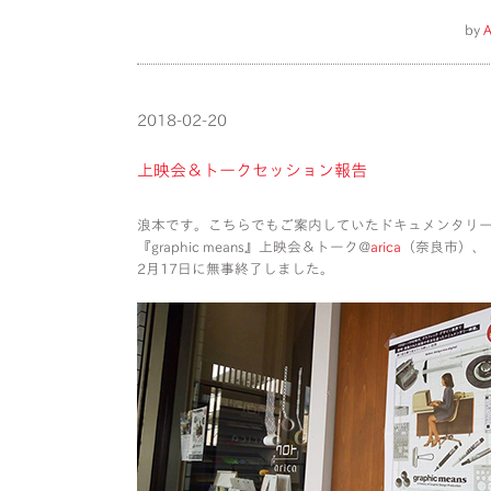
by
A
2018-02-20
上映会＆トークセッション報告
浪本です。こちらでもご案内していたドキュメンタリ
『graphic means』上映会＆トーク@
arica
（奈良市）、
2月17日に無事終了しました。