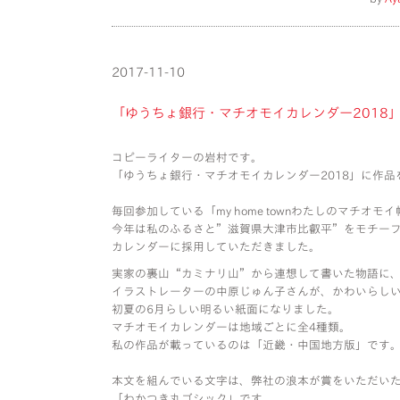
2017-11-10
「ゆうちょ銀行・マチオモイカレンダー2018
コピーライターの岩村です。
「ゆうちょ銀行・マチオモイカレンダー2018」に作
毎回参加している「my home townわたしのマチオモ
今年は私のふるさと”滋賀県大津市比叡平”をモチー
カレンダーに採用していただきました。
実家の裏山“カミナリ山”から連想して書いた物語に
イラストレーターの中原じゅん子さんが、かわいらし
初夏の6月らしい明るい紙面になりました。
マチオモイカレンダーは地域ごとに全4種類。
私の作品が載っているのは「近畿・中国地方版」です
本文を組んでいる文字は、弊社の浪本が賞をいただい
「わかつき丸ゴシック」です。