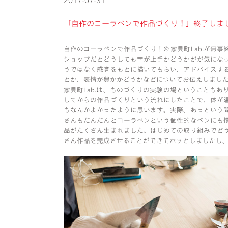
2017-07-31
「自作のコーラペンで作品づくり！」終了しま
自作のコーラペンで作品づくり！@ 家具町Lab.が無
ショップだとどうしても字が上手かどうかがが気にな
うではなく感覚をもとに描いてもらい、アドバイスす
とか、表情が豊かかどうかなどについてお伝えしまし
家具町Lab.は、ものづくりの実験の場ということも
してからの作品づくりという流れにしたことで、体が
もなんかよかったように思います。実際、あっという
さんもだんだんとコーラペンという個性的なペンにも
品がたくさん生まれました。はじめての取り組みでど
さん作品を完成させることができてホッとしましたし