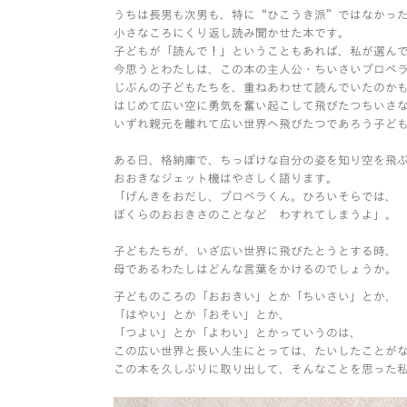
うちは長男も次男も、特に“ひこうき派”ではなかっ
小さなころにくり返し読み聞かせた本です。
子どもが「読んで！」ということもあれば、私が選ん
今思うとわたしは、この本の主人公・ちいさいプロペ
じぶんの子どもたちを、重ねあわせて読んでいたのか
はじめて広い空に勇気を奮い起こして飛びたつちいさ
いずれ親元を離れて広い世界へ飛びたつであろう子ど
ある日、格納庫で、ちっぽけな自分の姿を知り空を飛
おおきなジェット機はやさしく語ります。
「げんきをおだし、プロペラくん。ひろいそらでは、
ぼくらのおおきさのことなど わすれてしまうよ」。
子どもたちが、いざ広い世界に飛びたとうとする時、
母であるわたしはどんな言葉をかけるのでしょうか。
子どものころの「おおきい」とか「ちいさい」とか、
「はやい」とか「おそい」とか、
「つよい」とか「よわい」とかっていうのは、
この広い世界と長い人生にとっては、たいしたことが
この本を久しぶりに取り出して、そんなことを思った