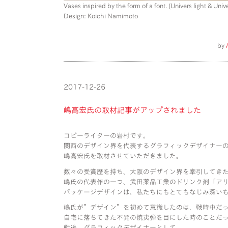
Vases inspired by the form of a font. (Univers light & Unive
Design: Koichi Namimoto
by
2017-12-26
嶋高宏氏の取材記事がアップされました
コピーライターの岩村です。
関西のデザイン界を代表するグラフィックデザイナー
嶋高宏氏を取材させていただきました。
数々の受賞歴を持ち、大阪のデザイン界を牽引してき
嶋氏の代表作の一つ、武田薬品工業のドリンク剤「アリ
パッケージデザインは、私たちにもとてもなじみ深い
嶋氏が”デザイン”を初めて意識したのは、戦時中だ
自宅に落ちてきた不発の焼夷弾を目にした時のことだ
戦後、グラフィックデザイナーとして、