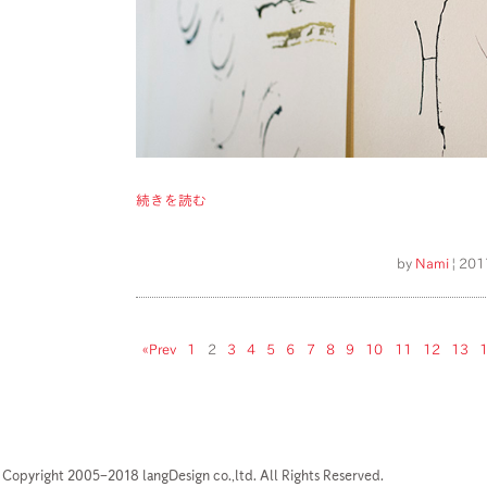
続きを読む
by
Nami
| 201
«Prev
1
2
3
4
5
6
7
8
9
10
11
12
13
Copyright 2005–2018 langDesign co.,ltd. All Rights Reserved.